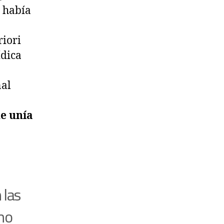
e había
riori
ídica
nal
ue unía
 las
ho