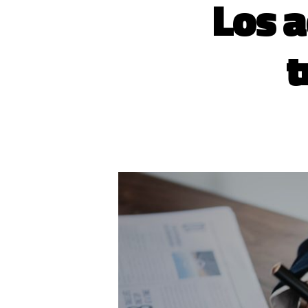
Los 
t