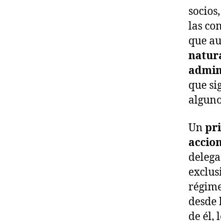
socios
las co
que au
natura
admin
que si
alguno
Un
pr
accio
delega
exclus
régime
desde 
de él,