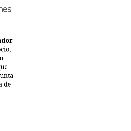
ones
ador
ocio,
vo
que
junta
a de