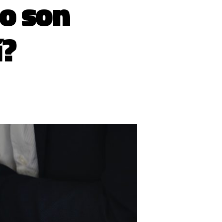
o son
í?