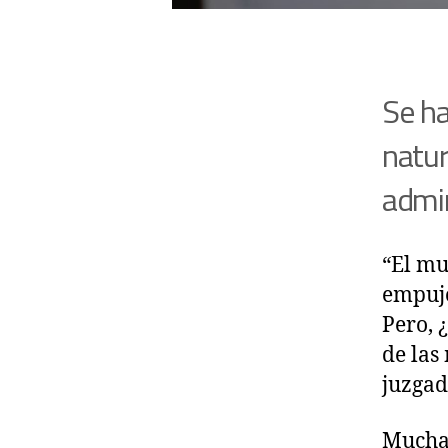
Se ha
natur
admin
“El mu
empujo
Pero, 
de las
juzgad
Muchas