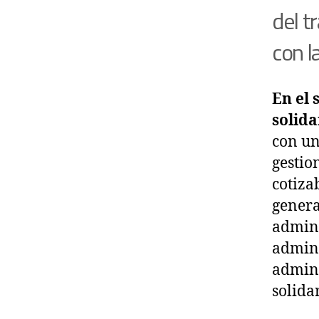
del t
con l
En el
solida
con un
gestio
cotiza
genera
admini
admini
admini
solida