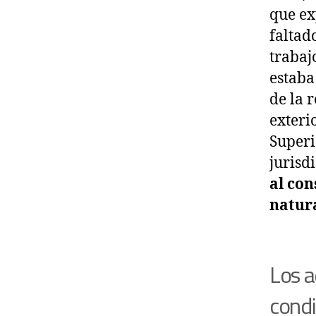
que ex
faltad
trabaj
estaba
de la r
exteri
Superi
jurisd
al con
natur
Los a
condi