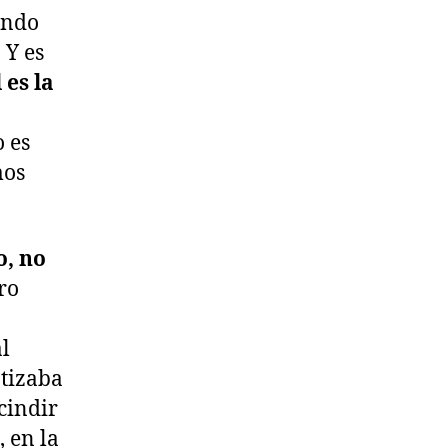
ando
 Y es
 es la
o es
mos
o, no
ro
al
otizaba
cindir
, en la