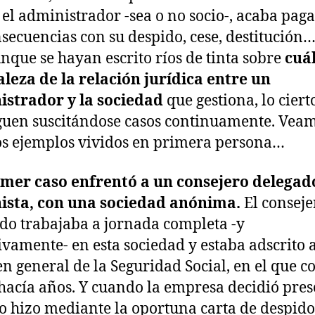
, el administrador -sea o no socio-, acaba pag
nsecuencias con su despido, cese, destitución…
nque se hayan escrito ríos de tinta sobre
cuál
leza de la relación jurídica entre un
istrador y la sociedad
que gestiona, lo ciert
guen suscitándose casos continuamente. Vea
s ejemplos vividos en primera persona…
imer caso enfrentó a un consejero delegad
nista, con una sociedad anónima.
El conseje
do trabajaba a jornada completa -y
ivamente- en esta sociedad y estaba adscrito 
n general de la Seguridad Social, en el que c
hacía años. Y cuando la empresa decidió pres
 lo hizo mediante la oportuna carta de despido