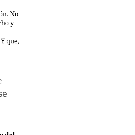
ón. No
cho y
. Y que,
e
se