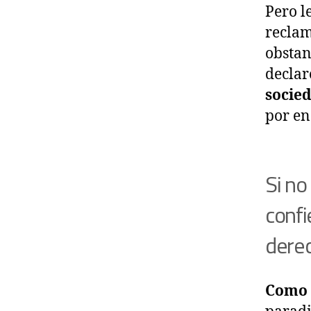
Pero l
reclam
obstan
declar
socied
por en
Si no
confi
derec
Como 