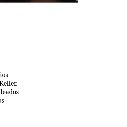
ños
Keller.
pleados
os