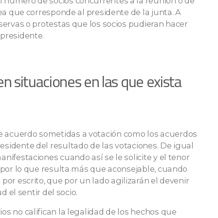
l número de socios concurrentes a la reunión o de
area que corresponde al presidente de la junta. A
eservas o protestas que los socios pudieran hacer
 presidente.
n situaciones en las que exista
e acuerdo sometidas a votación como los acuerdos
esidente del resultado de las votaciones. De igual
anifestaciones cuando así se le solicite y el tenor
o, por lo que resulta más que aconsejable, cuando
 por escrito, que por un lado agilizarán el devenir
d el sentir del socio.
os no califican la legalidad de los hechos que