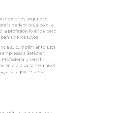
ón de activos, seguridad
está la perfección, algo que
 la profesión lo exige, pero
pañía de los suyos.
ancia su cumplimiento. Está
s empresas a detectar,
 Profesional y versátil,
ne en práctica tanto a nivel
ajo lo requiere, pero
rmación ‘in company’ y ha