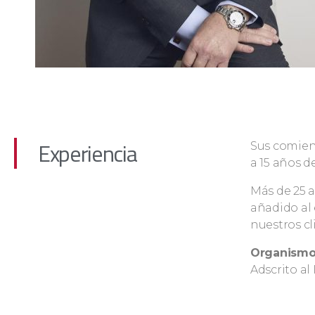
Experiencia
Sus comien
a 15 años d
Más de 25 
añadido al 
nuestros c
Organismos
Adscrito al