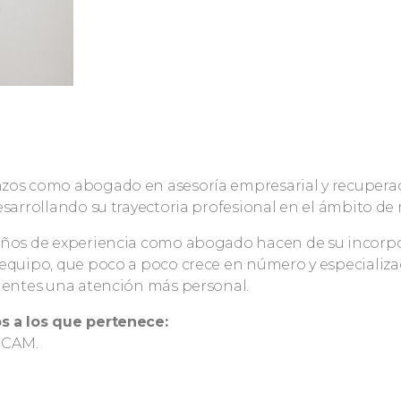
zos como abogado en asesoría empresarial y recuperac
esarrollando su trayectoria profesional en el ámbito de 
años de experiencia como abogado hacen de su incorpo
equipo, que poco a poco crece en número y especializa
lientes una atención más personal.
 a los que pertenece:
 ICAM.