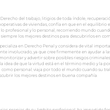
Derecho del trabajo, litigios de toda índole, recuperaci
ooperativas de viviendas, confía en que en el equilibrio 
 lo profesional y lo personal, recorriendo mundo cuando
siempre los mejores destinos para descubrirlos en com
specializa en Derecho Penal y considera de vital import
te involucrado, ya que cree firmemente en ayudar a la
 monitorizar y advertir sobre posibles riesgos criminales.
a idea de que la virtud está en el término medio y la po
 como personal; viaja por todo el mundo cuando su trab
escubrir los mejores destinos en buena compañía.
rias propias de su ámbito profesional, ha impartido fo