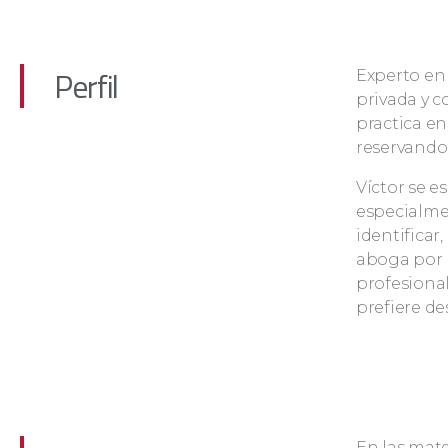
Perfil
Experto en 
privada y c
practica en
reservando 
Víctor se e
especialmen
identificar,
aboga por l
profesional
prefiere d
En las mate