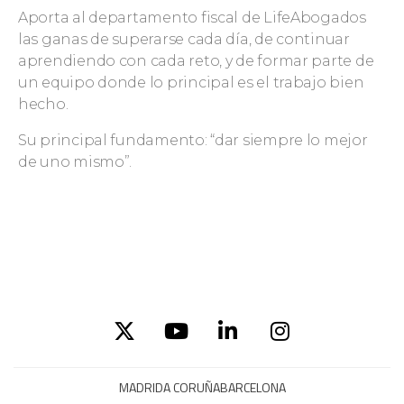
Aporta al departamento fiscal de LifeAbogados
las ganas de superarse cada día, de continuar
aprendiendo con cada reto, y de formar parte de
un equipo donde lo principal es el trabajo bien
hecho.
Su principal fundamento: “dar siempre lo mejor
de uno mismo”.
MADRID
A CORUÑA
BARCELONA