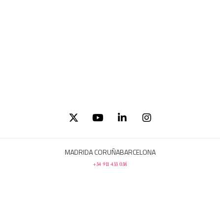
MADRID
A CORUÑA
BARCELONA
+34 911 433 038
Política de privacidad
Aviso legal
Cookies
Canal de noticias